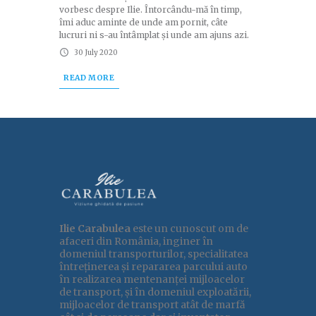
vorbesc despre Ilie. Întorcându-mă în timp,
îmi aduc aminte de unde am pornit, câte
lucruri ni s-au întâmplat și unde am ajuns azi.
30 July 2020
READ MORE
Ilie Carabulea
este un cunoscut om de
afaceri din România, inginer în
domeniul transporturilor, specialitatea
întreținerea și repararea parcului auto
în realizarea mentenanței mijloacelor
de transport, și în domeniul exploatării,
mijloacelor de transport atât de marfă