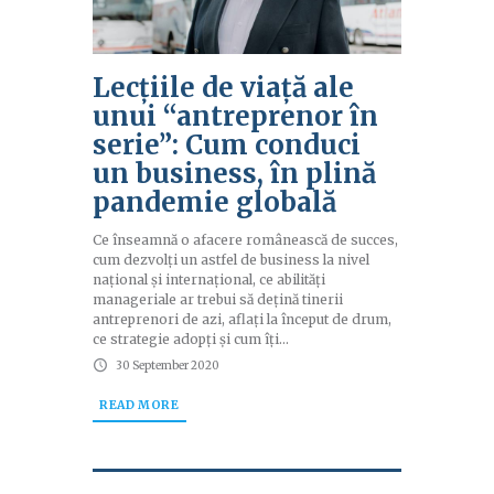
Lecțiile de viață ale
unui “antreprenor în
serie”: Cum conduci
un business, în plină
pandemie globală
Ce înseamnă o afacere românească de succes,
cum dezvolţi un astfel de business la nivel
naţional şi internaţional, ce abilităţi
manageriale ar trebui să deţină tinerii
antreprenori de azi, aflaţi la început de drum,
ce strategie adopţi şi cum îţi...
30 September 2020
READ MORE