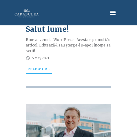
Salut lume!
Bine ai venit la WordPress. Acesta e primul tău
articol. Editează-l sau șterge-l ș-apoi începe să
scrii!
5 May 2021
READ MORE