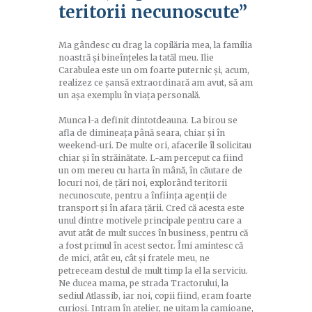
teritorii necunoscute”
Ma gândesc cu drag la copilăria mea, la familia
noastră și bineînțeles la tatăl meu. Ilie
Carabulea este un om foarte puternic și, acum,
realizez ce șansă extraordinară am avut, să am
un așa exemplu în viața personală.
Munca l-a definit dintotdeauna. La birou se
afla de dimineața până seara, chiar și în
weekend-uri. De multe ori, afacerile îl solicitau
chiar și în străinătate. L-am perceput ca fiind
un om mereu cu harta în mână, în căutare de
locuri noi, de țări noi, explorând teritorii
necunoscute, pentru a înființa agenții de
transport și în afara țării. Cred că acesta este
unul dintre motivele principale pentru care a
avut atât de mult succes în business, pentru că
a fost primul în acest sector. Îmi amintesc că
de mici, atât eu, cât și fratele meu, ne
petreceam destul de mult timp la el la serviciu.
Ne ducea mama, pe strada Tractorului, la
sediul Atlassib, iar noi, copii fiind, eram foarte
curioși. Intram în atelier, ne uitam la camioane,