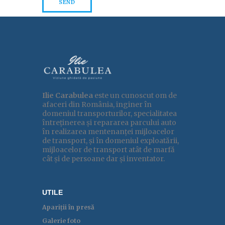
Ilie Carabulea
este un cunoscut om de
afaceri din România, inginer în
domeniul transporturilor, specialitatea
întreținerea și repararea parcului auto
în realizarea mentenanței mijloacelor
de transport, și în domeniul exploatării,
mijloacelor de transport atât de marfă
cât și de persoane
dar și inventator.
UTILE
Apariții în presă
Galerie foto