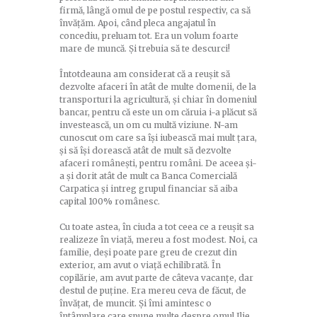
firmă, lângă omul de pe postul respectiv, ca să
învățăm. Apoi, când pleca angajatul în
concediu, preluam tot. Era un volum foarte
mare de muncă. Și trebuia să te descurci!
Întotdeauna am considerat că a reușit să
dezvolte afaceri în atât de multe domenii, de la
transporturi la agricultură, și chiar în domeniul
bancar, pentru că este un om căruia i-a plăcut să
investească, un om cu multă viziune. N-am
cunoscut om care sa își iubească mai mult țara,
și să își dorească atât de mult să dezvolte
afaceri românești, pentru români. De aceea și-
a și dorit atât de mult ca Banca Comercială
Carpatica și intreg grupul financiar să aiba
capital 100% românesc.
Cu toate astea, în ciuda a tot ceea ce a reușit sa
realizeze în viață, mereu a fost modest. Noi, ca
familie, deși poate pare greu de crezut din
exterior, am avut o viață echilibrată. În
copilărie, am avut parte de câteva vacanțe, dar
destul de puține. Era mereu ceva de făcut, de
învățat, de muncit. Și îmi amintesc o
întâmplare care spune multe despre omul Ilie,