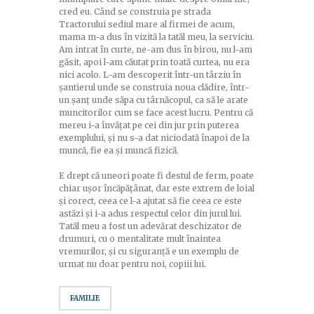
cred eu. Când se construia pe strada
Tractorului sediul mare al firmei de acum,
mama m-a dus în vizită la tatăl meu, la serviciu.
Am intrat în curte, ne-am dus în birou, nu l-am
găsit, apoi l-am căutat prin toată curtea, nu era
nici acolo. L-am descoperit într-un târziu în
șantierul unde se construia noua clădire, într-
un șanț unde săpa cu târnăcopul, ca să le arate
muncitorilor cum se face acest lucru. Pentru că
mereu i-a învățat pe cei din jur prin puterea
exemplului, și nu s-a dat niciodată înapoi de la
muncă, fie ea și muncă fizică.
E drept că uneori poate fi destul de ferm, poate
chiar ușor încăpățânat, dar este extrem de loial
și corect, ceea ce l-a ajutat să fie ceea ce este
astăzi și i-a adus respectul celor din jurul lui.
Tatăl meu a fost un adevărat deschizator de
drumuri, cu o mentalitate mult înaintea
vremurilor, și cu siguranță e un exemplu de
urmat nu doar pentru noi, copiii lui.
FAMILIE