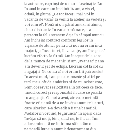
la autocare, cuprinși de o mare fascinație. Iar
în anul in care am împlinit 14 ani, a zis el,
odată, în glumă: ,,Ce tot faceți, măi, voi în
vacanța de vară? Ia veniți la atelier, să vedeți și
voi cum e!”. Nouă ni s-a părut amuzant atunci,
chiar distractiv. În vara următoare, s-a
petrecut la fel. Intrasem deja în câmpul muncii!
Am încheiat contract conform legilor în
vigoare de atunci, pentru că noi nu eram încă
majori, și, încet-încet, în vacanțe, am început să
lucrăm efectiv la firmă. Am început de la zero,
de la munca de mecanic, și am „avansat” pana
am devenit șef de echipă. Lucram cot la cot cu
angajații. Nu conta că noi eram fiii patronului!
În acest mod, l-am putut cunoaște și altfel pe
tatăl meu: cât de ambițios și de muncitor este,
i-am observat seriozitatea în tot ceea ce face,
modul corect și responsabil în care se poartă
cu angajații. Cu noi a avut, zic eu, o metodă
foarte eficientă de a ne învăța anumite lucruri,
care ulterior, s-a dovedit a fi una benefică.
Metaforic vorbind, te „arunca” în apă și dacă
învățai să înoți, bine, dacă nu, te înecai. Îmi
aduc aminte că ne îndruma să lucrăm o
perioadă într-un anumit departament din