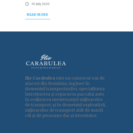
30 July 2020
READ MORE
Ilie Carabulea
este un cunoscut om de
afaceri din România, inginer în
domeniul transporturilor, specialitatea
întreținerea și repararea parcului auto
în realizarea mentenanței mijloacelor
de transport, și în domeniul exploatării,
mijloacelor de transport atât de marfă
cât și de persoane
dar și inventator.